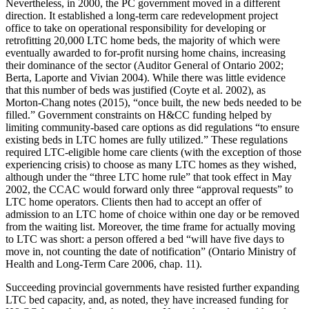
Nevertheless, in 2000, the PC government moved in a different
direction. It established a long-term care redevelopment project
office to take on operational responsibility for developing or
retrofitting 20,000 LTC home beds, the majority of which were
eventually awarded to for-profit nursing home chains, increasing
their dominance of the sector (Auditor General of Ontario 2002;
Berta, Laporte and Vivian 2004). While there was little evidence
that this number of beds was justified (Coyte et al. 2002), as
Morton-Chang notes (2015), “once built, the new beds needed to be
filled.” Government constraints on H&CC funding helped by
limiting community-based care options as did regulations “to ensure
existing beds in LTC homes are fully utilized.” These regulations
required LTC-eligible home care clients (with the exception of those
experiencing crisis) to choose as many LTC homes as they wished,
although under the “three LTC home rule” that took effect in May
2002, the CCAC would forward only three “approval requests” to
LTC home operators. Clients then had to accept an offer of
admission to an LTC home of choice within one day or be removed
from the waiting list. Moreover, the time frame for actually moving
to LTC was short: a person offered a bed “will have five days to
move in, not counting the date of notification” (Ontario Ministry of
Health and Long-Term Care 2006, chap. 11).
Succeeding provincial governments have resisted further expanding
LTC bed capacity, and, as noted, they have increased funding for