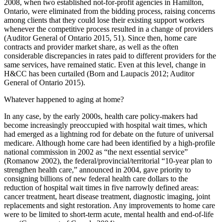
2008, when two established not-for-profit agencies in Hamilton,
Ontario, were eliminated from the bidding process, raising concerns
among clients that they could lose their existing support workers
whenever the competitive process resulted in a change of providers
(Auditor General of Ontario 2015, 51). Since then, home care
contracts and provider market share, as well as the often
considerable discrepancies in rates paid to different providers for the
same services, have remained static. Even at this level, change in
H&CC has been curtailed (Born and Laupacis 2012; Auditor
General of Ontario 2015).
Whatever happened to aging at home?
In any case, by the early 2000s, health care policy-makers had
become increasingly preoccupied with hospital wait times, which
had emerged as a lightning rod for debate on the future of universal
medicare. Although home care had been identified by a high-profile
national commission in 2002 as “the next essential service”
(Romanow 2002), the federal/provincial/territorial “10-year plan to
strengthen health care,” announced in 2004, gave priority to
consigning billions of new federal health care dollars to the
reduction of hospital wait times in five narrowly defined areas:
cancer treatment, heart disease treatment, diagnostic imaging, joint
replacements and sight restoration. Any improvements to home care
were to be limited to short-term acute, mental health and end-of-life