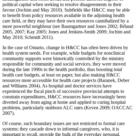
political capital when seeking to resolve disagreements in their
favour (Jochim and May 2010). Subfields like H&CC may be able
to benefit from policy resources available in the adjoining health
care field, or they may have their own resources cannibalized by a
more powerful neighbour (see Baumgartner and Jones 2002; Béland
2005, 2007; Kay 2005; Jones and Jenkins-Smith 2009; Jochim and
May 2010; Schmidt 2011).
In the case of Ontario, change in H&CC has often been driven by
health system needs. For example, while budgets for nonclinical
community supports were historically controlled by the ministry
responsible for community and social services, they were moved
during the late 1990s to the health portfolio, thus boosting total
health care budgets, at least on paper, but also making H&CC
resources more accessible for health care projects (Baranek, Deber
and Williams 2004). As hospital and doctor services have
experienced the fiscal pinch of successive provincial attempts to
constrain expenditures, H&CC resources have increasingly been
diverted away from aging at home and applied to curing hospital
problems, particularly stubborn ALC rates (Keven 2009; OACCAC
2007).
Of course, such boundary issues are not restricted to formal care
systems; they cascade down to informal caregivers, who, it is
important to recall, provide the bulk of the everyday personal,