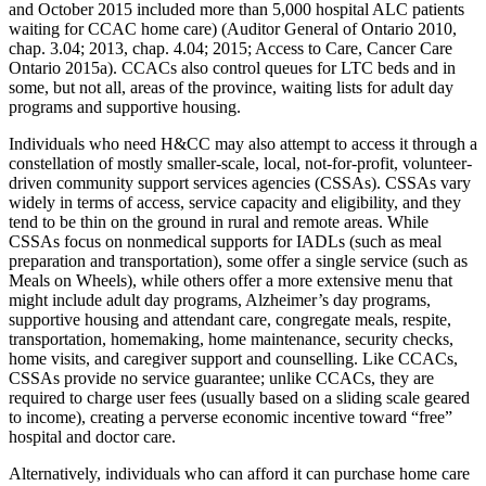
and October 2015 included more than 5,000 hospital ALC patients
waiting for CCAC home care) (Auditor General of Ontario 2010,
chap. 3.04; 2013, chap. 4.04; 2015; Access to Care, Cancer Care
Ontario 2015a). CCACs also control queues for LTC beds and in
some, but not all, areas of the province, waiting lists for adult day
programs and supportive housing.
Individuals who need H&CC may also attempt to access it through a
constellation of mostly smaller-scale, local, not-for-profit, volunteer-
driven community support services agencies (CSSAs). CSSAs vary
widely in terms of access, service capacity and eligibility, and they
tend to be thin on the ground in rural and remote areas. While
CSSAs focus on nonmedical supports for IADLs (such as meal
preparation and transportation), some offer a single service (such as
Meals on Wheels), while others offer a more extensive menu that
might include adult day programs, Alzheimer’s day programs,
supportive housing and attendant care, congregate meals, respite,
transportation, homemaking, home maintenance, security checks,
home visits, and caregiver support and counselling. Like CCACs,
CSSAs provide no service guarantee; unlike CCACs, they are
required to charge user fees (usually based on a sliding scale geared
to income), creating a perverse economic incentive toward “free”
hospital and doctor care.
Alternatively, individuals who can afford it can purchase home care