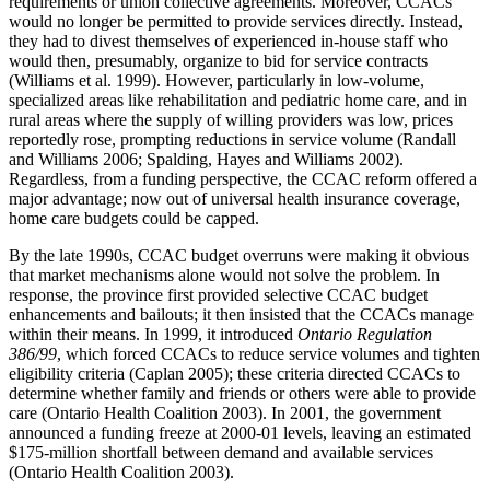
requirements or union collective agreements. Moreover, CCACs
would no longer be permitted to provide services directly. Instead,
they had to divest themselves of experienced in-house staff who
would then, presumably, organize to bid for service contracts
(Williams et al. 1999). However, particularly in low-volume,
specialized areas like rehabilitation and pediatric home care, and in
rural areas where the supply of willing providers was low, prices
reportedly rose, prompting reductions in service volume (Randall
and Williams 2006; Spalding, Hayes and Williams 2002).
Regardless, from a funding perspective, the CCAC reform offered a
major advantage; now out of universal health insurance coverage,
home care budgets could be capped.
By the late 1990s, CCAC budget overruns were making it obvious
that market mechanisms alone would not solve the problem. In
response, the province first provided selective CCAC budget
enhancements and bailouts; it then insisted that the CCACs manage
within their means. In 1999, it introduced
Ontario Regulation
386/99
, which forced CCACs to reduce service volumes and tighten
eligibility criteria (Caplan 2005); these criteria directed CCACs to
determine whether family and friends or others were able to provide
care (Ontario Health Coalition 2003). In 2001, the government
announced a funding freeze at 2000-01 levels, leaving an estimated
$175-million shortfall between demand and available services
(Ontario Health Coalition 2003).