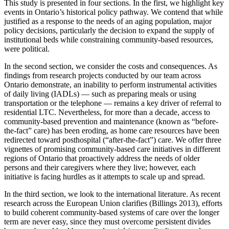
This study is presented in four sections. In the first, we highlight key
events in Ontario’s historical policy pathway. We contend that while
justified as a response to the needs of an aging population, major
policy decisions, particularly the decision to expand the supply of
institutional beds while constraining community-based resources,
were political.
In the second section, we consider the costs and consequences. As
findings from research projects conducted by our team across
Ontario demonstrate, an inability to perform instrumental activities
of daily living (IADLs) — such as preparing meals or using
transportation or the telephone — remains a key driver of referral to
residential LTC. Nevertheless, for more than a decade, access to
community-based prevention and maintenance (known as “before-
the-fact” care) has been eroding, as home care resources have been
redirected toward posthospital (“after-the-fact”) care. We offer three
vignettes of promising community-based care initiatives in different
regions of Ontario that proactively address the needs of older
persons and their caregivers where they live; however, each
initiative is facing hurdles as it attempts to scale up and spread.
In the third section, we look to the international literature. As recent
research across the European Union clarifies (Billings 2013), efforts
to build coherent community-based systems of care over the longer
term are never easy, since they must overcome persistent divides