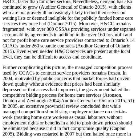
H&CC faster than for other sectors. Nevertheless, demand has also
continued to grow (Auditor General of Ontario 2015), with clients
who are not gravely ill increasingly likely to find themselves on
waiting lists or deemed ineligible for the publicly funded home care
services they once had (Donner 2015). Moreover, H&CC remains
fragmented, with over 800 CSSAs providing services under separate
accountability agreements in addition to the over 160 for-profit and
not-for-profit home care service providers contracted to Ontario’s 14
CCACs under 260 separate contracts (Auditor General of Ontario
2015). Even when needed H&CC services are present at the local
level, they can be difficult to access and coordinate.
Further complicating this picture, the managed competition process
used by CCACs to contract service providers remains frozen. In
2004, motivated by public concerns that market forces had driven
down quality without evidence that prices had been similarly
depressed or that access had improved, the government halted the
competitive bidding process for home care services (Aronson,
Denton and Zeytinoglu 2004; Auditor General of Ontario 2015, 51).
In 2005, an extensive provincial review concluded that while
managed competition should stay, employer reliance on elect-to-
work (treating home care workers as casual labourers without
employment rights or benefits in a bid to push down prices) should
be eliminated because it did in fact compromise quality (Caplan
2005). Bidding was restarted in 2007 but then halted once more in