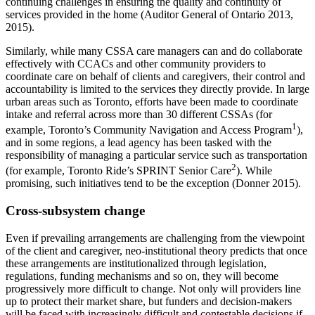
continuing challenges in ensuring the quality and continuity of
services provided in the home (Auditor General of Ontario 2013,
2015).
Similarly, while many CSSA care managers can and do collaborate
effectively with CCACs and other community providers to
coordinate care on behalf of clients and caregivers, their control and
accountability is limited to the services they directly provide. In large
urban areas such as Toronto, efforts have been made to coordinate
intake and referral across more than 30 different CSSAs (for
1
example, Toronto’s Community Navigation and Access Program
),
and in some regions, a lead agency has been tasked with the
responsibility of managing a particular service such as transportation
2
(for example, Toronto Ride’s SPRINT Senior Care
). While
promising, such initiatives tend to be the exception (Donner 2015).
Cross-subsystem change
Even if prevailing arrangements are challenging from the viewpoint
of the client and caregiver, neo-institutional theory predicts that once
these arrangements are institutionalized through legislation,
regulations, funding mechanisms and so on, they will become
progressively more difficult to change. Not only will providers line
up to protect their market share, but funders and decision-makers
will be faced with increasingly difficult and contestable decisions if