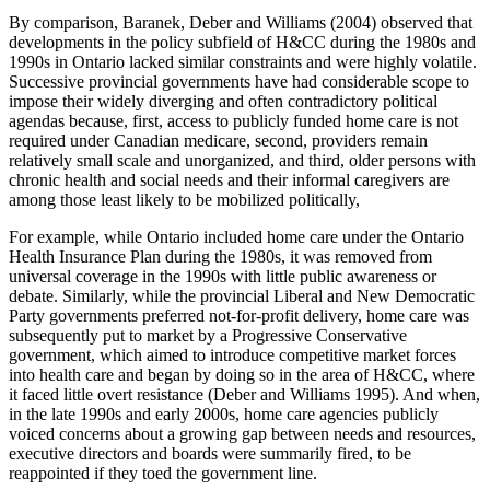
By comparison, Baranek, Deber and Williams (2004) observed that
developments in the policy subfield of H&CC during the 1980s and
1990s in Ontario lacked similar constraints and were highly volatile.
Successive provincial governments have had considerable scope to
impose their widely diverging and often contradictory political
agendas because, first, access to publicly funded home care is not
required under Canadian medicare, second, providers remain
relatively small scale and unorganized, and third, older persons with
chronic health and social needs and their informal caregivers are
among those least likely to be mobilized politically,
For example, while Ontario included home care under the Ontario
Health Insurance Plan during the 1980s, it was removed from
universal coverage in the 1990s with little public awareness or
debate. Similarly, while the provincial Liberal and New Democratic
Party governments preferred not-for-profit delivery, home care was
subsequently put to market by a Progressive Conservative
government, which aimed to introduce competitive market forces
into health care and began by doing so in the area of H&CC, where
it faced little overt resistance (Deber and Williams 1995). And when,
in the late 1990s and early 2000s, home care agencies publicly
voiced concerns about a growing gap between needs and resources,
executive directors and boards were summarily fired, to be
reappointed if they toed the government line.