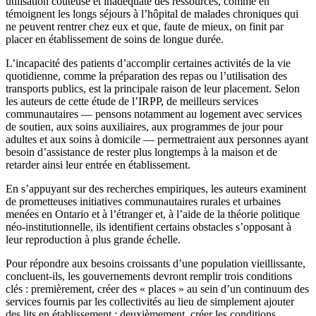
utilisation coûteuse et inadéquate des ressources, comme en
témoignent les longs séjours à l’hôpital de malades chroniques qui
ne peuvent rentrer chez eux et que, faute de mieux, on finit par
placer en établissement de soins de longue durée.
L’incapacité des patients d’accomplir certaines activités de la vie
quotidienne, comme la préparation des repas ou l’utilisation des
transports publics, est la principale raison de leur placement. Selon
les auteurs de cette étude de l’IRPP, de meilleurs services
communautaires — pensons notamment au logement avec services
de soutien, aux soins auxiliaires, aux programmes de jour pour
adultes et aux soins à domicile — permettraient aux personnes ayant
besoin d’assistance de rester plus longtemps à la maison et de
retarder ainsi leur entrée en établissement.
En s’appuyant sur des recherches empiriques, les auteurs examinent
de prometteuses initiatives communautaires rurales et urbaines
menées en Ontario et à l’étranger et, à l’aide de la théorie politique
néo-institutionnelle, ils identifient certains obstacles s’opposant à
leur reproduction à plus grande échelle.
Pour répondre aux besoins croissants d’une population vieillissante,
concluent-ils, les gouvernements devront remplir trois conditions
clés : premièrement, créer des « places » au sein d’un continuum des
services fournis par les collectivités au lieu de simplement ajouter
des lits en établissement ; deuxièmement, créer les conditions