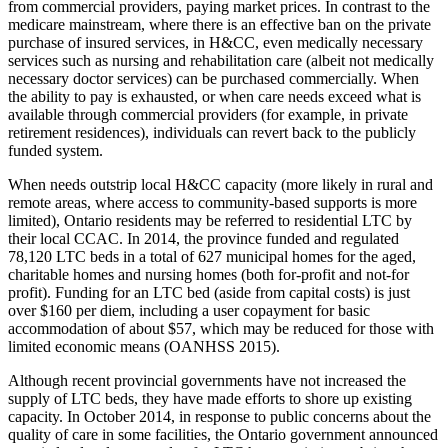
from commercial providers, paying market prices. In contrast to the
medicare mainstream, where there is an effective ban on the private
purchase of insured services, in H&CC, even medically necessary
services such as nursing and rehabilitation care (albeit not medically
necessary doctor services) can be purchased commercially. When
the ability to pay is exhausted, or when care needs exceed what is
available through commercial providers (for example, in private
retirement residences), individuals can revert back to the publicly
funded system.
When needs outstrip local H&CC capacity (more likely in rural and
remote areas, where access to community-based supports is more
limited), Ontario residents may be referred to residential LTC by
their local CCAC. In 2014, the province funded and regulated
78,120 LTC beds in a total of 627 municipal homes for the aged,
charitable homes and nursing homes (both for-profit and not-for
profit). Funding for an LTC bed (aside from capital costs) is just
over $160 per diem, including a user copayment for basic
accommodation of about $57, which may be reduced for those with
limited economic means (OANHSS 2015).
Although recent provincial governments have not increased the
supply of LTC beds, they have made efforts to shore up existing
capacity. In October 2014, in response to public concerns about the
quality of care in some facilities, the Ontario government announced