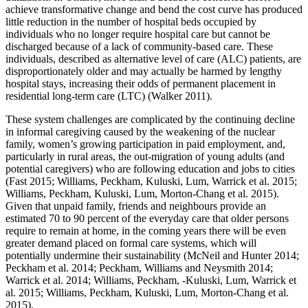
achieve transformative change and bend the cost curve has produced
little reduction in the number of hospital beds occupied by
individuals who no longer require hospital care but cannot be
discharged because of a lack of community-based care. These
individuals, described as alternative level of care (ALC) patients, are
disproportionately older and may actually be harmed by lengthy
hospital stays, increasing their odds of permanent placement in
residential long-term care (LTC) (Walker 2011).
These system challenges are complicated by the continuing decline
in informal caregiving caused by the weakening of the nuclear
family, women’s growing participation in paid employment, and,
particularly in rural areas, the out-migration of young adults (and
potential caregivers) who are following education and jobs to cities
(Fast 2015; Williams, Peckham, Kuluski, Lum, Warrick et al. 2015;
Williams, Peckham, Kuluski, Lum, Morton-Chang et al. 2015).
Given that unpaid family, friends and neighbours provide an
estimated 70 to 90 percent of the everyday care that older persons
require to remain at home, in the coming years there will be even
greater demand placed on formal care systems, which will
potentially undermine their sustainability (McNeil and Hunter 2014;
Peckham et al. 2014; Peckham, Williams and Neysmith 2014;
Warrick et al. 2014; Williams, Peckham, -Kuluski, Lum, Warrick et
al. 2015; Williams, Peckham, Kuluski, Lum, Morton-Chang et al.
2015).