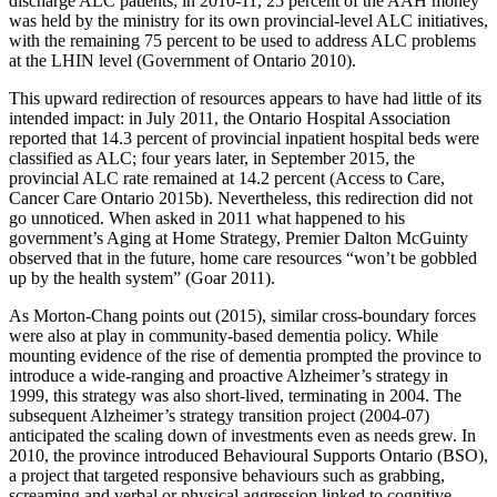
discharge ALC patients; in 2010-11, 25 percent of the AAH money
was held by the ministry for its own provincial-level ALC initiatives,
with the remaining 75 percent to be used to address ALC problems
at the LHIN level (Government of Ontario 2010).
This upward redirection of resources appears to have had little of its
intended impact: in July 2011, the Ontario Hospital Association
reported that 14.3 percent of provincial inpatient hospital beds were
classified as ALC; four years later, in September 2015, the
provincial ALC rate remained at 14.2 percent (Access to Care,
Cancer Care Ontario 2015b). Nevertheless, this redirection did not
go unnoticed. When asked in 2011 what happened to his
government’s Aging at Home Strategy, Premier Dalton McGuinty
observed that in the future, home care resources “won’t be gobbled
up by the health system” (Goar 2011).
As Morton-Chang points out (2015), similar cross-boundary forces
were also at play in community-based dementia policy. While
mounting evidence of the rise of dementia prompted the province to
introduce a wide-ranging and proactive Alzheimer’s strategy in
1999, this strategy was also short-lived, terminating in 2004. The
subsequent Alzheimer’s strategy transition project (2004-07)
anticipated the scaling down of investments even as needs grew. In
2010, the province introduced Behavioural Supports Ontario (BSO),
a project that targeted responsive behaviours such as grabbing,
screaming and verbal or physical aggression linked to cognitive