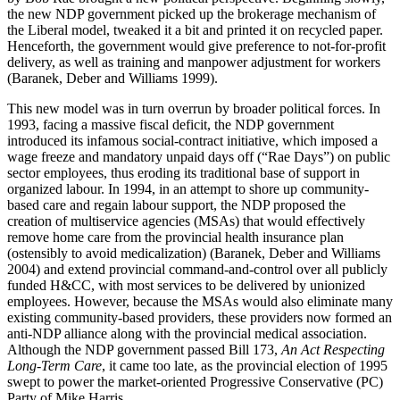
the new NDP government picked up the brokerage mechanism of
the Liberal model, tweaked it a bit and printed it on recycled paper.
Henceforth, the government would give preference to not-for-profit
delivery, as well as training and manpower adjustment for workers
(Baranek, Deber and Williams 1999).
This new model was in turn overrun by broader political forces. In
1993, facing a massive fiscal deficit, the NDP government
introduced its infamous social-contract initiative, which imposed a
wage freeze and mandatory unpaid days off (“Rae Days”) on public
sector employees, thus eroding its traditional base of support in
organized labour. In 1994, in an attempt to shore up community-
based care and regain labour support, the NDP proposed the
creation of multiservice agencies (MSAs) that would effectively
remove home care from the provincial health insurance plan
(ostensibly to avoid medicalization) (Baranek, Deber and Williams
2004) and extend provincial command-and-control over all publicly
funded H&CC, with most services to be delivered by unionized
employees. However, because the MSAs would also eliminate many
existing community-based providers, these providers now formed an
anti-NDP alliance along with the provincial medical association.
Although the NDP government passed Bill 173,
An Act Respecting
Long-Term Care
, it came too late, as the provincial election of 1995
swept to power the market-oriented Progressive Conservative (PC)
Party of Mike Harris.