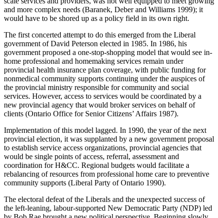
scale services and providers, was not well equipped to meet growing
and more complex needs (Baranek, Deber and Williams 1999); it
would have to be shored up as a policy field in its own right.
The first concerted attempt to do this emerged from the Liberal
government of David Peterson elected in 1985. In 1986, his
government proposed a one-stop-shopping model that would see in-
home professional and homemaking services remain under
provincial health insurance plan coverage, with public funding for
nonmedical community supports continuing under the auspices of
the provincial ministry responsible for community and social
services. However, access to services would be coordinated by a
new provincial agency that would broker services on behalf of
clients (Ontario Office for Senior Citizens’ Affairs 1987).
Implementation of this model lagged. In 1990, the year of the next
provincial election, it was supplanted by a new government proposal
to establish service access organizations, provincial agencies that
would be single points of access, referral, assessment and
coordination for H&CC. Regional budgets would facilitate a
rebalancing of resources from professional home care to preventive
community supports (Liberal Party of Ontario 1990).
The electoral defeat of the Liberals and the unexpected success of
the left-leaning, labour-supported New Democratic Party (NDP) led
by Bob Rae brought a new political perspective. Beginning slowly,