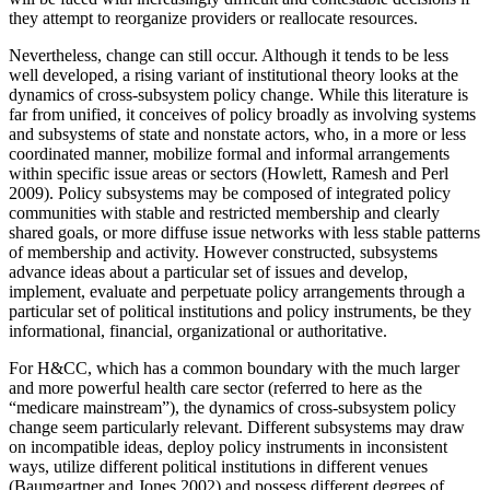
they attempt to reorganize providers or reallocate resources.
Nevertheless, change can still occur. Although it tends to be less
well developed, a rising variant of institutional theory looks at the
dynamics of cross-subsystem policy change. While this literature is
far from unified, it conceives of policy broadly as involving systems
and subsystems of state and nonstate actors, who, in a more or less
coordinated manner, mobilize formal and informal arrangements
within specific issue areas or sectors (Howlett, Ramesh and Perl
2009). Policy subsystems may be composed of integrated policy
communities with stable and restricted membership and clearly
shared goals, or more diffuse issue networks with less stable patterns
of membership and activity. However constructed, subsystems
advance ideas about a particular set of issues and develop,
implement, evaluate and perpetuate policy arrangements through a
particular set of political institutions and policy instruments, be they
informational, financial, organizational or authoritative.
For H&CC, which has a common boundary with the much larger
and more powerful health care sector (referred to here as the
“medicare mainstream”), the dynamics of cross-subsystem policy
change seem particularly relevant. Different subsystems may draw
on incompatible ideas, deploy policy instruments in inconsistent
ways, utilize different political institutions in different venues
(Baumgartner and Jones 2002) and possess different degrees of