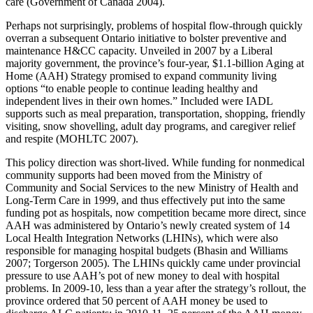
care (Government of Canada 2004).
Perhaps not surprisingly, problems of hospital flow-through quickly
overran a subsequent Ontario initiative to bolster preventive and
maintenance H&CC capacity. Unveiled in 2007 by a Liberal
majority government, the province’s four-year, $1.1-billion Aging at
Home (AAH) Strategy promised to expand community living
options “to enable people to continue leading healthy and
independent lives in their own homes.” Included were IADL
supports such as meal preparation, transportation, shopping, friendly
visiting, snow shovelling, adult day programs, and caregiver relief
and respite (MOHLTC 2007).
This policy direction was short-lived. While funding for nonmedical
community supports had been moved from the Ministry of
Community and Social Services to the new Ministry of Health and
Long-Term Care in 1999, and thus effectively put into the same
funding pot as hospitals, now competition became more direct, since
AAH was administered by Ontario’s newly created system of 14
Local Health Integration Networks (LHINs), which were also
responsible for managing hospital budgets (Bhasin and Williams
2007; Torgerson 2005). The LHINs quickly came under provincial
pressure to use AAH’s pot of new money to deal with hospital
problems. In 2009-10, less than a year after the strategy’s rollout, the
province ordered that 50 percent of AAH money be used to