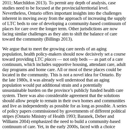
2011; Marchildon 2013). To permit any depth of analysis, case
studies need to be focused at the provincial/territorial level.
Nevertheless, Ontario offers important insights into the challenges
inherent in moving away from the approach of increasing the supply
of LTC beds to one of developing a community-based continuum of
places for care over the longer term. Other jurisdictions are now
facing similar challenges as they aim to shift the balance of care
toward the community (Billings 2013).
We argue that to meet the growing care needs of an aging
population, health policy-makers should now decisively set a course
toward providing LTC
places
— not only beds — as part of a care
continuum, which includes supportive housing, attendant care, adult
day programs and home care. All or most of these places could be
located in the community. This is not a novel idea for Ontario. By
the late 1980s, it was already well understood that an aging
population would put additional strain and a potentially
unsustainable burden on the province’s publicly funded health care
system. There was also considerable agreement that the solutions
should allow people to remain in their own homes and communities
and live as independently as possible for as long as possible. A series
of policy papers commissioned by governments of different political
stripes (Ontario Ministry of Health 1993; Baranek, Deber and
Williams 2004) emphasized the need to build a community-based
continuum of care. Yet, in the early 2000s, faced with a choice