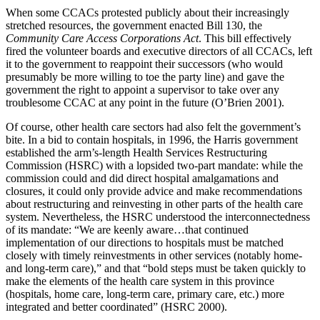
When some CCACs protested publicly about their increasingly
stretched resources, the government enacted Bill 130, the
Community Care Access Corporations Act
. This bill effectively
fired the volunteer boards and executive directors of all CCACs, left
it to the government to reappoint their successors (who would
presumably be more willing to toe the party line) and gave the
government the right to appoint a supervisor to take over any
troublesome CCAC at any point in the future (O’Brien 2001).
Of course, other health care sectors had also felt the government’s
bite. In a bid to contain hospitals, in 1996, the Harris government
established the arm’s-length Health Services Restructuring
Commission (HSRC) with a lopsided two-part mandate: while the
commission could and did direct hospital amalgamations and
closures, it could only provide advice and make recommendations
about restructuring and reinvesting in other parts of the health care
system. Nevertheless, the HSRC understood the interconnectedness
of its mandate: “We are keenly aware…that continued
implementation of our directions to hospitals must be matched
closely with timely reinvestments in other services (notably home-
and long-term care),” and that “bold steps must be taken quickly to
make the elements of the health care system in this province
(hospitals, home care, long-term care, primary care, etc.) more
integrated and better coordinated” (HSRC 2000).