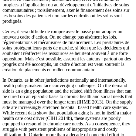
propices à l’application ou au développement d’initiatives de soins
communautaires ; troisièmement, axer le financement des soins sur
les besoins des patients et non sur les endroits où les soins sont
prodigués.
Certes, il sera difficile de rompre avec le passé pour adopter un
nouveau cadre d’action. On ne change pas aisément les lois,
réglementations et mécanismes de financement. Les prestataires de
soins protègent leurs parts de marché, si bien que les décideurs qui
souhaitent réaffecter les ressources se heurtent souvent à une forte
opposition. Mais c’est possible, assurent les auteurs : partout où des
progrès ont été accomplis, un cadre d’action est venu soutenir la
création de placements en milieu communautaire.
In Ontario, as in other jurisdictions nationally and internationally,
health policy-makers face converging challenges. On the demand
side is an aging population and the related shift from illness that can
be cured on an episodic basis to chronic health and social needs that
must be managed over the longer term (IHME 2013). On the supply
side are increasingly stretched hospital–based health care systems.
While recent data show that population aging is not in itself a major
health care cost driver (CIHI 2014b), these systems are poorly
equipped to respond to chronic care needs. As a consequence, they
struggle with persistent problems of inappropriate and costly
utilization. In Ontario, more than a decade of concerted effort to