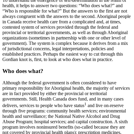
To understand the emergence of self-determination in the realm of
health, it helps to answer two questions: “Who does what?” and
“Who is responsible for what?” But the answers to the first are not
always congruent with the answers to the second. Aboriginal people
in Canada receive health care from a complicated and, at times,
contested system of services provided through the federal and
provincial or territorial governments, as well as through Aboriginal
organizations (sometimes in partnership with one or other level of
government). The system is complex because it derives from a mix
of jurisdictional concerns, legal interpretations, policies and
established practices. Perhaps the easiest way to cut through this
Gordian knot is, first, to look at who does what in practice.
Who does what?
Although the federal government is often considered to have
primary responsibility for Aboriginal health, the majority of services
are in fact provided by either the provincial or territorial
governments. Still, Health Canada does fund, and in many cases
1
delivers, services to people who have status
and live on-reserve
through five programs: community health services; environmental
health and surveillance; the National Native Alcohol and Drug
Abuse Program; hospital services; and capital construction. A sixth
program involves noninsured benefits (so-called because they are
not covered by provincial health plans); prescription medicines,