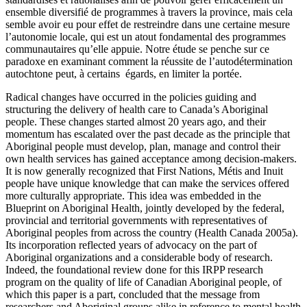
ensemble diversifié de programmes à travers la province, mais cela
semble avoir eu pour effet de restreindre dans une certaine mesure
l’autonomie locale, qui est un atout fondamental des programmes
communautaires qu’elle appuie. Notre étude se penche sur ce
paradoxe en examinant comment la réussite de l’autodétermination
autochtone peut, à certains égards, en limiter la portée.
Radical changes have occurred in the policies guiding and
structuring the delivery of health care to Canada’s Aboriginal
people. These changes started almost 20 years ago, and their
momentum has escalated over the past decade as the principle that
Aboriginal people must develop, plan, manage and control their
own health services has gained acceptance among decision-makers.
It is now generally recognized that First Nations, Métis and Inuit
people have unique knowledge that can make the services offered
more culturally appropriate. This idea was embedded in the
Blueprint on Aboriginal Health, jointly developed by the federal,
provincial and territorial governments with representatives of
Aboriginal peoples from across the country (Health Canada 2005a).
Its incorporation reflected years of advocacy on the part of
Aboriginal organizations and a considerable body of research.
Indeed, the foundational review done for this IRPP research
program on the quality of life of Canadian Aboriginal people, of
which this paper is a part, concluded that the message from
researchers and Aboriginal groups alike in reference to mental health