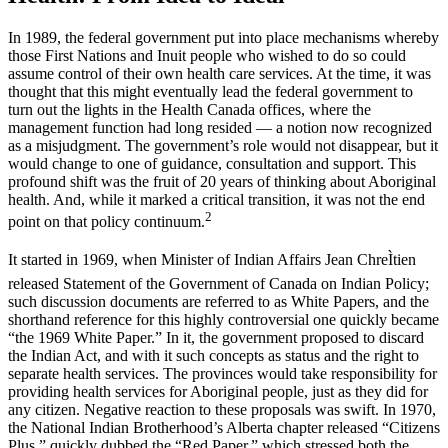
In 1989, the federal government put into place mechanisms whereby
those First Nations and Inuit people who wished to do so could
assume control of their own health care services. At the time, it was
thought that this might eventually lead the federal government to
turn out the lights in the Health Canada offices, where the
management function had long resided — a notion now recognized
as a misjudgment. The government’s role would not disappear, but it
would change to one of guidance, consultation and support. This
profound shift was the fruit of 20 years of thinking about Aboriginal
health. And, while it marked a critical transition, it was not the end
2
point on that policy continuum.
It started in 1969, when Minister of Indian Affairs Jean ChreÌtien
released Statement of the Government of Canada on Indian Policy;
such discussion documents are referred to as White Papers, and the
shorthand reference for this highly controversial one quickly became
“the 1969 White Paper.” In it, the government proposed to discard
the Indian Act, and with it such concepts as status and the right to
separate health services. The provinces would take responsibility for
providing health services for Aboriginal people, just as they did for
any citizen. Negative reaction to these proposals was swift. In 1970,
the National Indian Brotherhood’s Alberta chapter released “Citizens
Plus,” quickly dubbed the “Red Paper,” which stressed both the