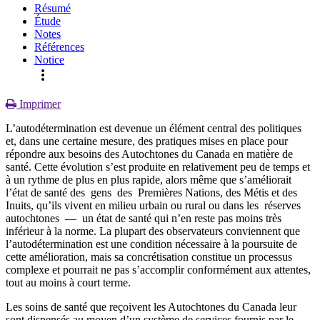
Résumé
Étude
Notes
Références
Notice
more_vert
Imprimer
L’autodétermination est devenue un élément central des politiques
et, dans une certaine mesure, des pratiques mises en place pour
répondre aux besoins des Autochtones du Canada en matière de
santé. Cette évolution s’est produite en relativement peu de temps et
à un rythme de plus en plus rapide, alors même que s’améliorait
l’état de santé des gens des Premières Nations, des Métis et des
Inuits, qu’ils vivent en milieu urbain ou rural ou dans les réserves
autochtones — un état de santé qui n’en reste pas moins très
inférieur à la norme. La plupart des observateurs conviennent que
l’autodétermination est une condition nécessaire à la poursuite de
cette amélioration, mais sa concrétisation constitue un processus
complexe et pourrait ne pas s’accomplir conformément aux attentes,
tout au moins à court terme.
Les soins de santé que reçoivent les Autochtones du Canada leur
sont dispensés au moyen d’un système de services fournis par le