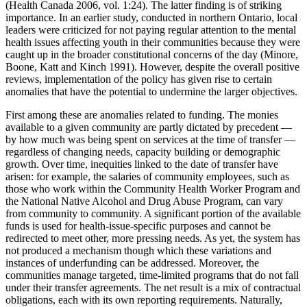
(Health Canada 2006, vol. 1:24). The latter finding is of striking
importance. In an earlier study, conducted in northern Ontario, local
leaders were criticized for not paying regular attention to the mental
health issues affecting youth in their communities because they were
caught up in the broader constitutional concerns of the day (Minore,
Boone, Katt and Kinch 1991). However, despite the overall positive
reviews, implementation of the policy has given rise to certain
anomalies that have the potential to undermine the larger objectives.
First among these are anomalies related to funding. The monies
available to a given community are partly dictated by precedent —
by how much was being spent on services at the time of transfer —
regardless of changing needs, capacity building or demographic
growth. Over time, inequities linked to the date of transfer have
arisen: for example, the salaries of community employees, such as
those who work within the Community Health Worker Program and
the National Native Alcohol and Drug Abuse Program, can vary
from community to community. A significant portion of the available
funds is used for health-issue-specific purposes and cannot be
redirected to meet other, more pressing needs. As yet, the system has
not produced a mechanism though which these variations and
instances of underfunding can be addressed. Moreover, the
communities manage targeted, time-limited programs that do not fall
under their transfer agreements. The net result is a mix of contractual
obligations, each with its own reporting requirements. Naturally,