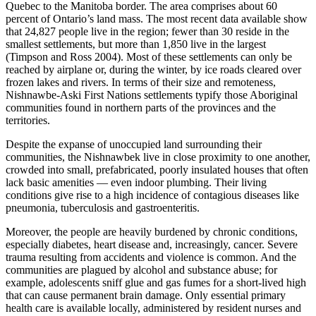
Quebec to the Manitoba border. The area comprises about 60
percent of Ontario’s land mass. The most recent data available show
that 24,827 people live in the region; fewer than 30 reside in the
smallest settlements, but more than 1,850 live in the largest
(Timpson and Ross 2004). Most of these settlements can only be
reached by airplane or, during the winter, by ice roads cleared over
frozen lakes and rivers. In terms of their size and remoteness,
Nishnawbe-Aski First Nations settlements typify those Aboriginal
communities found in northern parts of the provinces and the
territories.
Despite the expanse of unoccupied land surrounding their
communities, the Nishnawbek live in close proximity to one another,
crowded into small, prefabricated, poorly insulated houses that often
lack basic amenities — even indoor plumbing. Their living
conditions give rise to a high incidence of contagious diseases like
pneumonia, tuberculosis and gastroenteritis.
Moreover, the people are heavily burdened by chronic conditions,
especially diabetes, heart disease and, increasingly, cancer. Severe
trauma resulting from accidents and violence is common. And the
communities are plagued by alcohol and substance abuse; for
example, adolescents sniff glue and gas fumes for a short-lived high
that can cause permanent brain damage. Only essential primary
health care is available locally, administered by resident nurses and