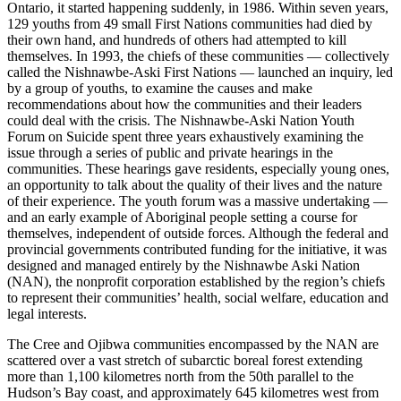
Ontario, it started happening suddenly, in 1986. Within seven years,
129 youths from 49 small First Nations communities had died by
their own hand, and hundreds of others had attempted to kill
themselves. In 1993, the chiefs of these communities — collectively
called the Nishnawbe-Aski First Nations — launched an inquiry, led
by a group of youths, to examine the causes and make
recommendations about how the communities and their leaders
could deal with the crisis. The Nishnawbe-Aski Nation Youth
Forum on Suicide spent three years exhaustively examining the
issue through a series of public and private hearings in the
communities. These hearings gave residents, especially young ones,
an opportunity to talk about the quality of their lives and the nature
of their experience. The youth forum was a massive undertaking —
and an early example of Aboriginal people setting a course for
themselves, independent of outside forces. Although the federal and
provincial governments contributed funding for the initiative, it was
designed and managed entirely by the Nishnawbe Aski Nation
(NAN), the nonprofit corporation established by the region’s chiefs
to represent their communities’ health, social welfare, education and
legal interests.
The Cree and Ojibwa communities encompassed by the NAN are
scattered over a vast stretch of subarctic boreal forest extending
more than 1,100 kilometres north from the 50th parallel to the
Hudson’s Bay coast, and approximately 645 kilometres west from