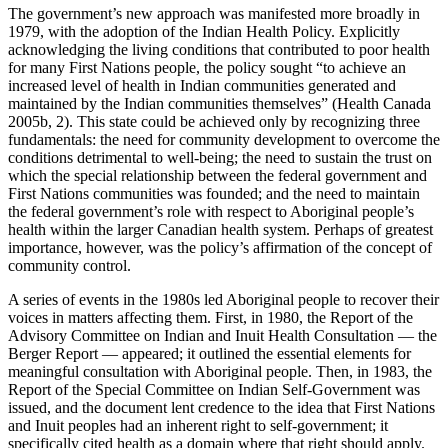
The government’s new approach was manifested more broadly in
1979, with the adoption of the Indian Health Policy. Explicitly
acknowledging the living conditions that contributed to poor health
for many First Nations people, the policy sought “to achieve an
increased level of health in Indian communities generated and
maintained by the Indian communities themselves” (Health Canada
2005b, 2). This state could be achieved only by recognizing three
fundamentals: the need for community development to overcome the
conditions detrimental to well-being; the need to sustain the trust on
which the special relationship between the federal government and
First Nations communities was founded; and the need to maintain
the federal government’s role with respect to Aboriginal people’s
health within the larger Canadian health system. Perhaps of greatest
importance, however, was the policy’s affirmation of the concept of
community control.
A series of events in the 1980s led Aboriginal people to recover their
voices in matters affecting them. First, in 1980, the Report of the
Advisory Committee on Indian and Inuit Health Consultation — the
Berger Report — appeared; it outlined the essential elements for
meaningful consultation with Aboriginal people. Then, in 1983, the
Report of the Special Committee on Indian Self-Government was
issued, and the document lent credence to the idea that First Nations
and Inuit peoples had an inherent right to self-government; it
specifically cited health as a domain where that right should apply.