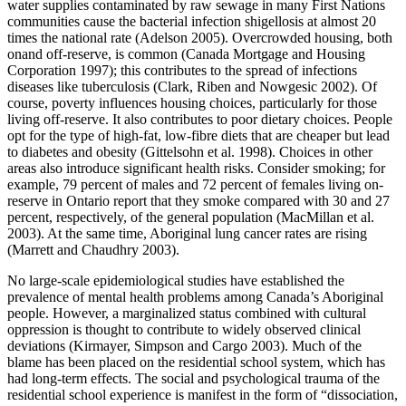
water supplies contaminated by raw sewage in many First Nations
communities cause the bacterial infection shigellosis at almost 20
times the national rate (Adelson 2005). Overcrowded housing, both
onand off-reserve, is common (Canada Mortgage and Housing
Corporation 1997); this contributes to the spread of infections
diseases like tuberculosis (Clark, Riben and Nowgesic 2002). Of
course, poverty influences housing choices, particularly for those
living off-reserve. It also contributes to poor dietary choices. People
opt for the type of high-fat, low-fibre diets that are cheaper but lead
to diabetes and obesity (Gittelsohn et al. 1998). Choices in other
areas also introduce significant health risks. Consider smoking; for
example, 79 percent of males and 72 percent of females living on-
reserve in Ontario report that they smoke compared with 30 and 27
percent, respectively, of the general population (MacMillan et al.
2003). At the same time, Aboriginal lung cancer rates are rising
(Marrett and Chaudhry 2003).
No large-scale epidemiological studies have established the
prevalence of mental health problems among Canada’s Aboriginal
people. However, a marginalized status combined with cultural
oppression is thought to contribute to widely observed clinical
deviations (Kirmayer, Simpson and Cargo 2003). Much of the
blame has been placed on the residential school system, which has
had long-term effects. The social and psychological trauma of the
residential school experience is manifest in the form of “dissociation,