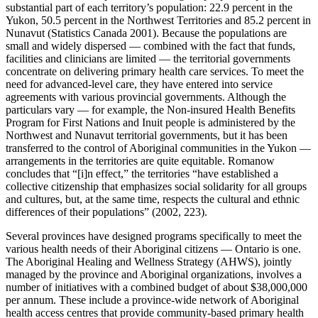
substantial part of each territory’s population: 22.9 percent in the
Yukon, 50.5 percent in the Northwest Territories and 85.2 percent in
Nunavut (Statistics Canada 2001). Because the populations are
small and widely dispersed — combined with the fact that funds,
facilities and clinicians are limited — the territorial governments
concentrate on delivering primary health care services. To meet the
need for advanced-level care, they have entered into service
agreements with various provincial governments. Although the
particulars vary — for example, the Non-insured Health Benefits
Program for First Nations and Inuit people is administered by the
Northwest and Nunavut territorial governments, but it has been
transferred to the control of Aboriginal communities in the Yukon —
arrangements in the territories are quite equitable. Romanow
concludes that “[i]n effect,” the territories “have established a
collective citizenship that emphasizes social solidarity for all groups
and cultures, but, at the same time, respects the cultural and ethnic
differences of their populations” (2002, 223).
Several provinces have designed programs specifically to meet the
various health needs of their Aboriginal citizens — Ontario is one.
The Aboriginal Healing and Wellness Strategy (AHWS), jointly
managed by the province and Aboriginal organizations, involves a
number of initiatives with a combined budget of about $38,000,000
per annum. These include a province-wide network of Aboriginal
health access centres that provide community-based primary health