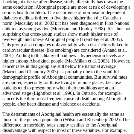
Looking at disease after disease, study after study has drawn the
same conclusion: Aboriginal people are more at risk of developing a
serious health problem. The occurrence of non-insulin-dependent
diabetes mellitus is three to five times higher than the Canadian
norm (Macaulay et al. 2003); it has been diagnosed in First Nations
children as young as five (Morrison and Dooley 1998). It is thus not
surprising that cross-group studies show much higher rates of
overweight and obese Aboriginal people (Tremblay et al. 2005).
This group also compares unfavourably when risk factors linked to
cardiovascular disease (like smoking) are considered (Anand et al.
2001). Adding to this litany of bad news, hypertension levels are
higher among Aboriginal people (MacMillan et al. 2003). However,
cancer rates in this group are still below the national average
(Marrett and Chaudhry 2003) — probably due to the youthful
demographic profile of Aboriginal communities. But survival rates
are poorer, especially for those living in remote places, because
patients tend to present only when their conditions are at an
advanced stage (Lightfoot et al. 1996). In Ontario, for example,
cancer is the third most frequent cause of death among Aboriginal
people, after heart disease and violence or accidents.
The determinants of Aboriginal health are essentially the same as
those for the general population (Wilson and Rosenberg 2002). The
difference in morbidity rates simply testifies to the Aboriginal
disadvantage with respect to most of these variables. For example,