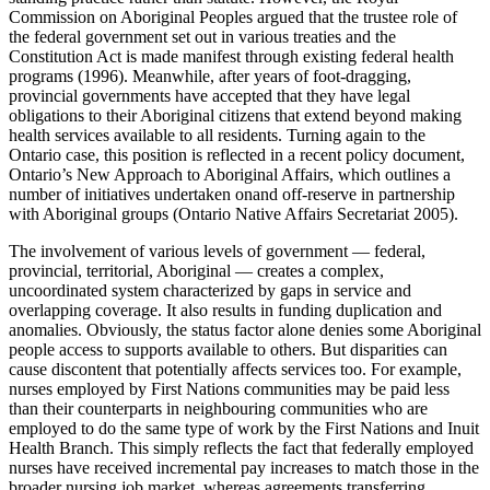
Commission on Aboriginal Peoples argued that the trustee role of
the federal government set out in various treaties and the
Constitution Act is made manifest through existing federal health
programs (1996). Meanwhile, after years of foot-dragging,
provincial governments have accepted that they have legal
obligations to their Aboriginal citizens that extend beyond making
health services available to all residents. Turning again to the
Ontario case, this position is reflected in a recent policy document,
Ontario’s New Approach to Aboriginal Affairs, which outlines a
number of initiatives undertaken onand off-reserve in partnership
with Aboriginal groups (Ontario Native Affairs Secretariat 2005).
The involvement of various levels of government — federal,
provincial, territorial, Aboriginal — creates a complex,
uncoordinated system characterized by gaps in service and
overlapping coverage. It also results in funding duplication and
anomalies. Obviously, the status factor alone denies some Aboriginal
people access to supports available to others. But disparities can
cause discontent that potentially affects services too. For example,
nurses employed by First Nations communities may be paid less
than their counterparts in neighbouring communities who are
employed to do the same type of work by the First Nations and Inuit
Health Branch. This simply reflects the fact that federally employed
nurses have received incremental pay increases to match those in the
broader nursing job market, whereas agreements transferring