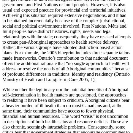
government and First Nations or Inuit peoples. However, it is also
usual and expected practice for provincial and territorial initiatives.
Achieving this situation required extensive negotiations, and it had
to be attained incrementally because of the complex jurisdictional,
social and political environment involved. First Nations, Métis and
Inuit peoples have distinct histories, rights, needs and legal
relationships with the state; consequently, they have resisted attempts
to create pan-Aboriginal approaches to health service delivery.
Rather, the various groups have adopted distinction-based action
plans. For example, the 2005 blueprint includes three separate tailor-
made frameworks. Ontario’s contribution to that national document
offers the additional rationale that “no single approach to health will
address or resolve the needs of all Aboriginal communities” because
of profound differences in traditions, identity and residency (Ontario
Ministry of Health and Long-Term Care 2005, 1).
While neither the legitimacy nor the potential benefits of Aboriginal
self-determination in health matters are questioned, the approaches
to realizing it have been subject to criticism. Aboriginal citizens bear
a heavier burden of ill health than do most Canadians and, at the
same time, their communities have access to fewer physical,
financial and human resources. The word “crisis” is not uncommon
in descriptions of both health status and resource deficits. These are
also chronic, seemingly intractable problems. Consequently, some
critics fear that government strategies that encourage communities to