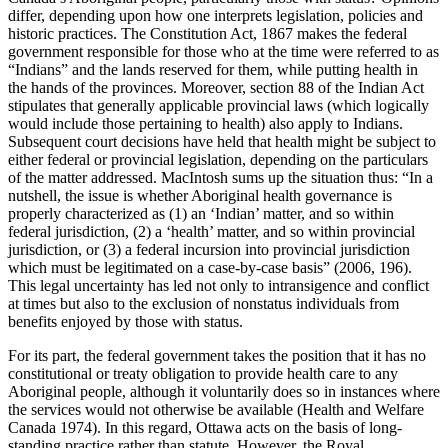
differ, depending upon how one interprets legislation, policies and
historic practices. The Constitution Act, 1867 makes the federal
government responsible for those who at the time were referred to as
“Indians” and the lands reserved for them, while putting health in
the hands of the provinces. Moreover, section 88 of the Indian Act
stipulates that generally applicable provincial laws (which logically
would include those pertaining to health) also apply to Indians.
Subsequent court decisions have held that health might be subject to
either federal or provincial legislation, depending on the particulars
of the matter addressed. MacIntosh sums up the situation thus: “In a
nutshell, the issue is whether Aboriginal health governance is
properly characterized as (1) an ‘Indian’ matter, and so within
federal jurisdiction, (2) a ‘health’ matter, and so within provincial
jurisdiction, or (3) a federal incursion into provincial jurisdiction
which must be legitimated on a case-by-case basis” (2006, 196).
This legal uncertainty has led not only to intransigence and conflict
at times but also to the exclusion of nonstatus individuals from
benefits enjoyed by those with status.
For its part, the federal government takes the position that it has no
constitutional or treaty obligation to provide health care to any
Aboriginal people, although it voluntarily does so in instances where
the services would not otherwise be available (Health and Welfare
Canada 1974). In this regard, Ottawa acts on the basis of long-
standing practice rather than statute. However, the Royal