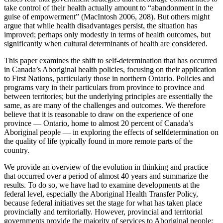
take control of their health actually amount to “abandonment in the
guise of empowerment” (MacIntosh 2006, 208). But others might
argue that while health disadvantages persist, the situation has
improved; perhaps only modestly in terms of health outcomes, but
significantly when cultural determinants of health are considered.
This paper examines the shift to self-determination that has occurred
in Canada’s Aboriginal health policies, focusing on their application
to First Nations, particularly those in northern Ontario. Policies and
programs vary in their particulars from province to province and
between territories; but the underlying principles are essentially the
same, as are many of the challenges and outcomes. We therefore
believe that it is reasonable to draw on the experience of one
province — Ontario, home to almost 20 percent of Canada’s
Aboriginal people — in exploring the effects of selfdetermination on
the quality of life typically found in more remote parts of the
country.
We provide an overview of the evolution in thinking and practice
that occurred over a period of almost 40 years and summarize the
results. To do so, we have had to examine developments at the
federal level, especially the Aboriginal Health Transfer Policy,
because federal initiatives set the stage for what has taken place
provincially and territorially. However, provincial and territorial
governments provide the majority of services to Aboriginal people;