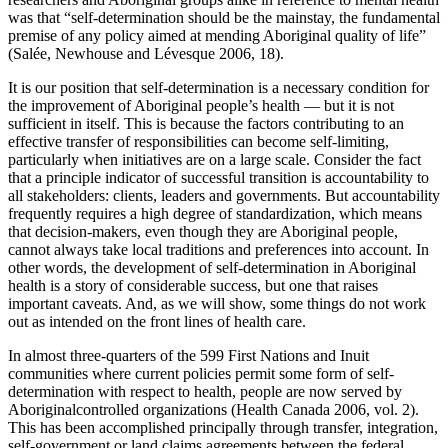
was that “self-determination should be the mainstay, the fundamental
premise of any policy aimed at mending Aboriginal quality of life”
(Salée, Newhouse and Lévesque 2006, 18).
It is our position that self-determination is a necessary condition for
the improvement of Aboriginal people’s health — but it is not
sufficient in itself. This is because the factors contributing to an
effective transfer of responsibilities can become self-limiting,
particularly when initiatives are on a large scale. Consider the fact
that a principle indicator of successful transition is accountability to
all stakeholders: clients, leaders and governments. But accountability
frequently requires a high degree of standardization, which means
that decision-makers, even though they are Aboriginal people,
cannot always take local traditions and preferences into account. In
other words, the development of self-determination in Aboriginal
health is a story of considerable success, but one that raises
important caveats. And, as we will show, some things do not work
out as intended on the front lines of health care.
In almost three-quarters of the 599 First Nations and Inuit
communities where current policies permit some form of self-
determination with respect to health, people are now served by
Aboriginalcontrolled organizations (Health Canada 2006, vol. 2).
This has been accomplished principally through transfer, integration,
self-government or land claims agreements between the federal